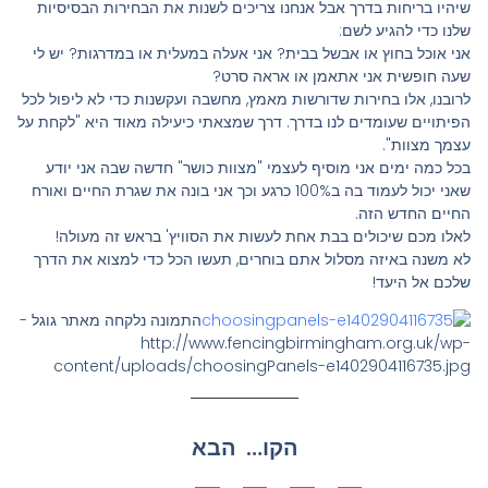
שיהיו בריחות בדרך אבל אנחנו צריכים לשנות את הבחירות הבסיסיות
שלנו כדי להגיע לשם:
אני אוכל בחוץ או אבשל בבית? אני אעלה במעלית או במדרגות? יש לי
שעה חופשית אני אתאמן או אראה סרט?
לרובנו, אלו בחירות שדורשות מאמץ, מחשבה ועקשנות כדי לא ליפול לכל
הפיתויים שעומדים לנו בדרך. דרך שמצאתי כיעילה מאוד היא "לקחת על
עצמך מצוות".
בכל כמה ימים אני מוסיף לעצמי "מצוות כושר" חדשה שבה אני יודע
שאני יכול לעמוד בה ב100% כרגע וכך אני בונה את שגרת החיים ואורח
החיים החדש הזה.
לאלו מכם שיכולים בבת אחת לעשות את הסוויץ' בראש זה מעולה!
לא משנה באיזה מסלול אתם בוחרים, תעשו הכל כדי למצוא את הדרך
שלכם אל היעד!
התמונה נלקחה מאתר גוגל -
http://www.fencingbirmingham.org.uk/wp-
content/uploads/choosingPanels-e1402904116735.jpg
הקודם
הבא