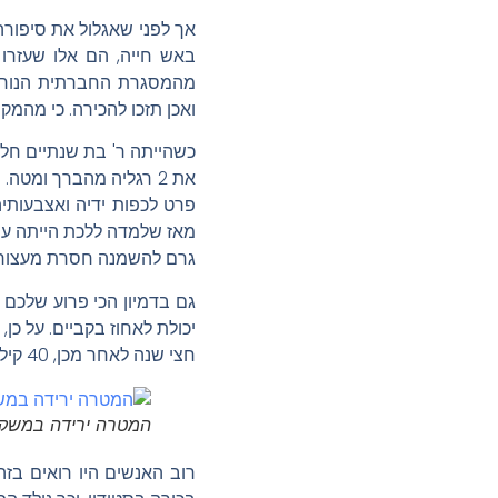
אך לפני שאגלול את סיפורה
באש חייה, הם אלו שעזרו
מהמסגרת החברתית הנורמט
ואכן תזכו להכירה. כי מהמק
כשהייתה ר' בת שנתיים חלת
את 2 רגליה מהברך ומט
מאז שלמדה ללכת הייתה עם 
גרם להשמנה חסרת מעצורים. ר' הגיעה למשקל של
גם בדמיון הכי פרוע שלכם 
יכולת לאחוז בקביים. על כן, בגיל 25, ר' החליטה לעשות מעשה ועברה ניתוח לה
חצי שנה לאחר מכן, 40 קילו פחות ממשקלה, הייתה הפעם הראשונה שר' ואני נפגשנו בסטודיו טריינר4לייף בבאר שבע.
המטרה ירידה במשקל 
רוב האנשים היו רואים בז