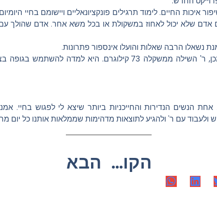
פרוייקט החדש.
 איכות החיים. לימוד תרגילים פונקציונאליים ויישומם בחיי היומיום.
 אדם שלא יכול לאחוז במשקולת או בכל משא אחר. אדם שהולך עם פ
ת נשאלו הרבה שאלות והועלו אינספור פתרונות.
היום, כמעט שנה לאחר מכן, ר' השילה ממשקלה 73 קילוגרם. היא למ
 אחת הנשים הנדירות והחייכניות ביותר שיצא לי לפגוש בחיי. אמ
ש ולעבוד עם ר' ולהגיע לתוצאות מדהימות שממלאות אותנו כל יום מח
הקודם
הבא