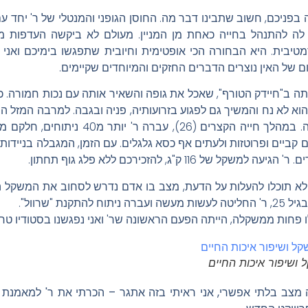
 בפניכם, חשוב שתבינו דבר מה. החוסן הגופני והמנטלי של ר' יחד 
 לה להתנהל בחייה כאחת מן המניין. מעולם לא ביקשה העדפות מ
יבית. היא הבחורה הכי אופטימית וחיובית שתפגשו בימיכם ואני
ום של האין נוצרים הדברים החזקים והמיוחדים שקיימים.
ה ב"חיידק הטורף", שאכל את גופה והשאיר אותה עם נכות חמורה. כ
ה. הוא לא נח והמשיך גם לפגוע בזרועותיה, פניה ובגבה. למרבה המזל ה
פרט לכפות ידיה ואצבעותיה. במהלך חייה הקצרים
קביים ופרוטזות ולעתים אף כסא גלגלים. עם הזמן, המגבלה בניידות
 116 ק"ג, להזכירכם ללא פלג גוף תחתון.
לא תוכלו להעלות על הדעת, מצב בו אדם נדרש לסחוב את המשקל המ
תקנת "שרוול".
ושיפור איכות החיים
ה מצב בלתי אפשרי, אני ראיתי בזה אתגר – הכרתי את ר' למאמנת 