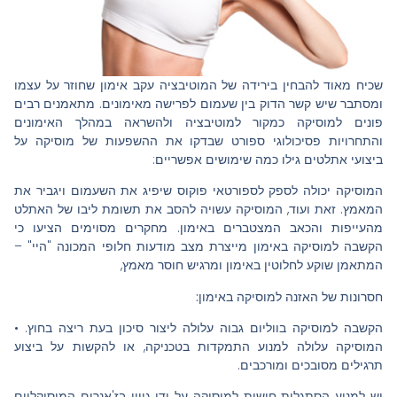
שכיח מאוד להבחין בירידה של המוטיבציה עקב אימון שחוזר על עצמו
ומסתבר שיש קשר הדוק בין שעמום לפרישה מאימונים. מתאמנים רבים
פונים למוסיקה כמקור למוטיבציה ולהשראה במהלך האימונים
והתחרויות פסיכולוגי ספורט שבדקו את ההשפעות של מוסיקה על
ביצועי אתלטים גילו כמה שימושים אפשריים:
המוסיקה יכולה לספק לספורטאי פוקוס שיפיג את השעמום ויגביר את
המאמץ. זאת ועוד, המוסיקה עשויה להסב את תשומת ליבו של האתלט
מהעייפות והכאב המצטברים באימון. מחקרים מסוימים הציעו כי
הקשבה למוסיקה באימון מייצרת מצב מודעות חלופי המכונה "היי" –
המתאמן שוקע לחלוטין באימון ומרגיש חוסר מאמץ,
חסרונות של האזנה למוסיקה באימון:
הקשבה למוסיקה בווליום גבוה עלולה ליצור סיכון בעת ריצה בחוץ. •
המוסיקה עלולה למנוע התמקדות בטכניקה, או להקשות על ביצוע
תרגילים מסובכים ומורכבים.
יש למנוע הסתגלות חושית למוסיקה על ידי גיוון בז'אנרים המוסיקליים