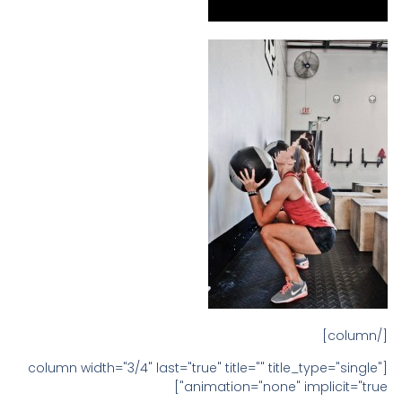
[/column]
[column width="3/4" last="true" title="" title_type="single"
animation="none" implicit="true"]