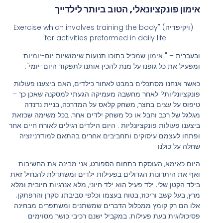
אימון פונקציונאלי, הטוב ביותר לילדייך
(ויקיפדיה) "Exercise which involves training the body
for activities preformed in daily life"
ובעברית – " אימון שמכיל בתוכו תנועות שימושיות יום-יומיות
ומפעיל את כל גופנו על מנת להכין אותנו לתפקוד היום-יומי".
כאשר אנחנו מסתכלים במבט לאחור כילדים, האם ביצענו פעולות
פונקציונליות? לאחר מחשבה מעמיקה הגעתי למסקנה שאכן כך –
טיפוס על עצים בחצר, משחק קלאס על המדרכה, בניית נדנדה
מגלגל של רכב וחבל או כל משחק ילדים אחר. בכל משימה שכזאת
ביצענו פעולות פונקציונליות . היום הילדים רגילים לאורח חיים אחר
ופתחו לעצמם עיסוקים ותחביבים אחרים בהתאם למודרניזציה
שחלה על כולנו.
היום כאימא, העוסקת בתחום הספורט, אני מבינה את החשיבות
ואף את היתרונות הגדולים בפעילות ילדים ומשתדלת להנחיל זאת
בילד הקטן שלי. ילד פעיל הוא ילד חיוני, מלא אנרגיות חיובית ומלא
מרץ, בעל קשב וריכוז, בטוח בעצמו וכלפי סביבתו, סקרן והרפתקן.
אלו הם רק קומץ ממכלול הדברים שמשתנים ומשתפרים מבחינה
פסיכולוגית בעת פעילות. במקביל ישנם רכיבי כושר מסוימים