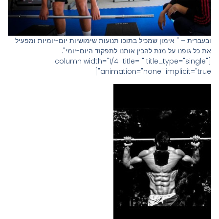
ובעברית – " אימון שמכיל בתוכו תנועות שימושיות יום-יומיות ומפעיל
את כל גופנו על מנת להכין אותנו לתפקוד היום-יומי".
[column width="1/4" title="" title_type="single"
animation="none" implicit="true"]